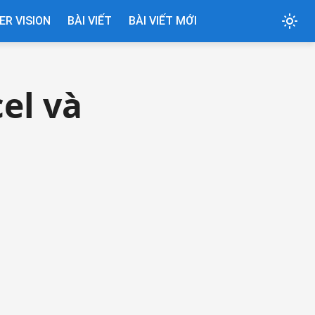
R VISION
BÀI VIẾT
BÀI VIẾT MỚI
cel và