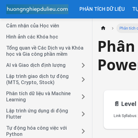
PHÂN TÍCH DỮ LIỆU
T
Cảm nhận của Học viên
Phân tích 
Hình ảnh các Khóa học
Phân 
Tổng quan về Các Dịch vụ và Khóa
học và Gia công phần mềm
Powe
AI và Giao dịch định lượng
Lập trình giao dịch tự động
(MT5, Crypto, Stock)
Phân tích dữ liệu và Machine
Learning
📄️
Level 
Lập trình ứng dụng di động
Link Syllabus:
Flutter
Tự động hóa công việc với
Python