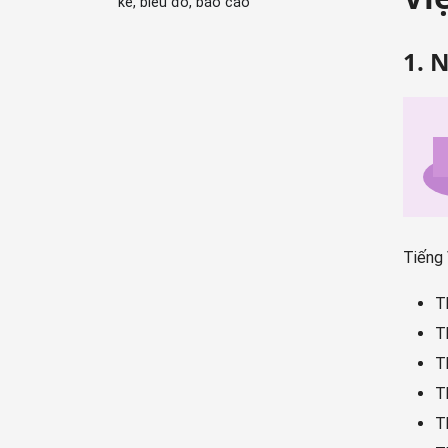
kê, biểu đồ, báo cáo
1. 
Tiếng 
T
T
T
Th
T