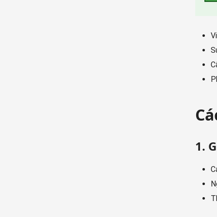
V
S
C
P
Cá
1. 
C
N
T