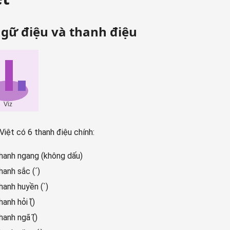
Ngữ điệu và thanh điệu
Việt có 6 thanh điệu chính:
hanh ngang (không dấu)
hanh sắc (´)
hanh huyền (`)
anh hỏi (̉)
hanh ngã (̃)