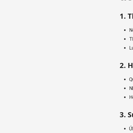
1. 
N
T
L
2. 
Q
N
H
3. 
Ứ