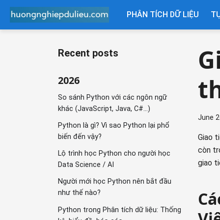
PHÂN TÍCH DỮ LIỆU
T
G
Recent posts
t
2026
So sánh Python với các ngôn ngữ
khác (JavaScript, Java, C#...)
June 2
Python là gì? Vì sao Python lại phổ
biến đến vậy?
Giao t
còn tr
Lộ trình học Python cho người học
giao t
Data Science / AI
Người mới học Python nên bắt đầu
Cá
như thế nào?
Python trong Phân tích dữ liệu: Thống
Vi