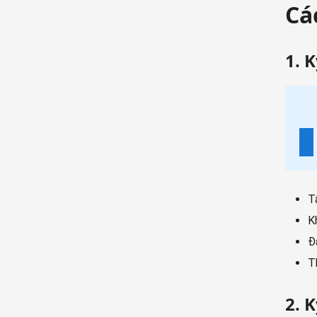
Cá
1. 
T
K
Đ
T
2. 