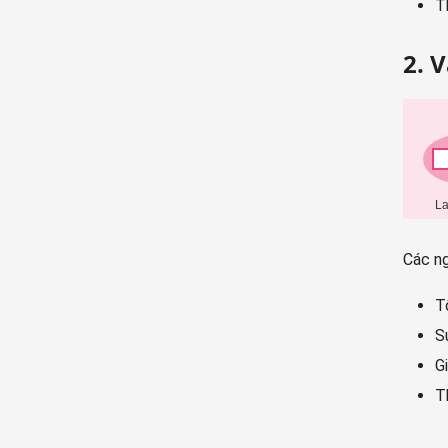
T
2. 
Các ng
T
S
G
T