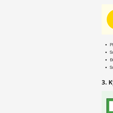
P
S
Đ
S
3. 