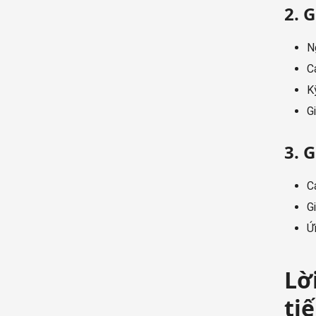
2. 
N
C
K
G
3. G
C
G
Ứ
Lờ
ti