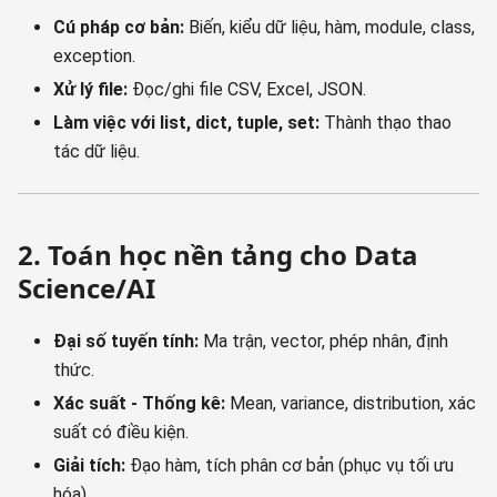
Cú pháp cơ bản:
Biến, kiểu dữ liệu, hàm, module, class,
exception.
Xử lý file:
Đọc/ghi file CSV, Excel, JSON.
Làm việc với list, dict, tuple, set:
Thành thạo thao
tác dữ liệu.
2. Toán học nền tảng cho Data
Science/AI
Đại số tuyến tính:
Ma trận, vector, phép nhân, định
thức.
Xác suất - Thống kê:
Mean, variance, distribution, xác
suất có điều kiện.
Giải tích:
Đạo hàm, tích phân cơ bản (phục vụ tối ưu
hóa).