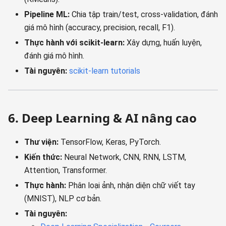
Pipeline ML:
Chia tập train/test, cross-validation, đánh
giá mô hình (accuracy, precision, recall, F1).
Thực hành với scikit-learn:
Xây dựng, huấn luyện,
đánh giá mô hình.
Tài nguyên:
scikit-learn tutorials
6. Deep Learning & AI nâng cao
Thư viện:
TensorFlow, Keras, PyTorch.
Kiến thức:
Neural Network, CNN, RNN, LSTM,
Attention, Transformer.
Thực hành:
Phân loại ảnh, nhận diện chữ viết tay
(MNIST), NLP cơ bản.
Tài nguyên: